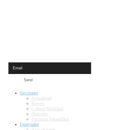
Newsletter
Receive the latest news from Calle Mayor
Secciones
Actualidad
Breves
Cultura-Sociedad
Deportes
Encuesta fotográfica
Especiales
Asociaciones