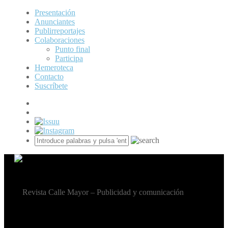
Presentación
Anunciantes
Publirreportajes
Colaboraciones
Punto final
Participa
Hemeroteca
Contacto
Suscríbete