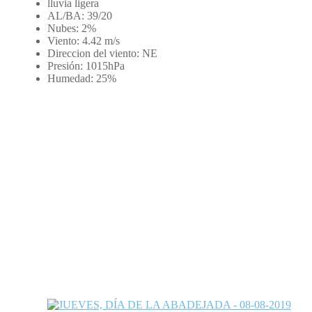
lluvia ligera
AL/BA:
39/20
Nubes:
2%
Viento:
4.42 m/s
Direccion del viento:
NE
Presión:
1015hPa
Humedad:
25%
Sobre nosotros
Edición online de la revista Calle Mayor. 30 años y más de
700 números de información local de Estella-Lizarra y
noticias de Tierra Estella (Navarra).
Redes sociales
Galerías