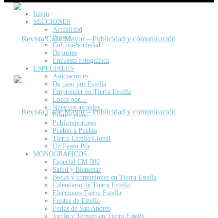
Inicio
SECCIONES
Actualidad
Breves
Cultura-Sociedad
Deportes
Encuesta fotográfica
ESPECIALES
Asociaciones
De paso por Estella
Emprender en Tierra Estella
Locos por…
Nuestros alcaldes
Primer plano
Publirreportajes
Pueblo a Pueblo
Tierra Estella Global
Un Paseo Por
MONOGRÁFICOS
Especial CM 500
Salud y Bienestar
Bodas y comuniones en Tierra Estella
Calendario de Tierra Estella
Elecciones Tierra Estella
Fiestas de Estella
Ferias de San Andrés
Jardín y Terraza en Tierra Estella