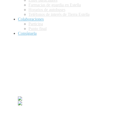
Entre particulares
Farmacias de guardia en Estella
Horarios de autobuses
Teléfonos de interés de Tierra Estella
Colaboraciones
Participa
Punto final
Consíguela
Presentación
Anunciantes
Publirreportajes
Colaboraciones
Punto final
Participa
Hemeroteca
Contacto
Suscríbete
Desarrollado por: