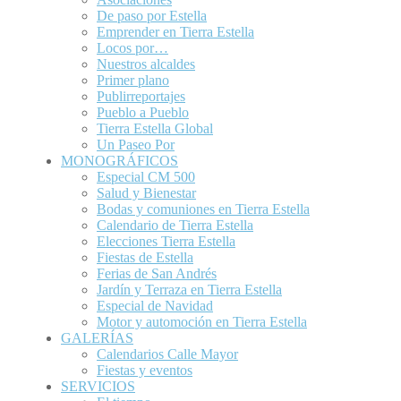
De paso por Estella
Emprender en Tierra Estella
Locos por…
Nuestros alcaldes
Primer plano
Publirreportajes
Pueblo a Pueblo
Tierra Estella Global
Un Paseo Por
MONOGRÁFICOS
Especial CM 500
Salud y Bienestar
Bodas y comuniones en Tierra Estella
Calendario de Tierra Estella
Elecciones Tierra Estella
Fiestas de Estella
Ferias de San Andrés
Jardín y Terraza en Tierra Estella
Especial de Navidad
Motor y automoción en Tierra Estella
GALERÍAS
Calendarios Calle Mayor
Fiestas y eventos
SERVICIOS