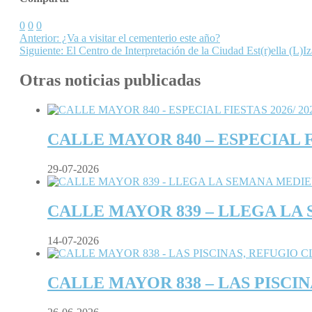
0
0
0
Anterior:
¿Va a visitar el cementerio este año?
Siguiente:
El Centro de Interpretación de la Ciudad Est(r)ella (L)Iz
Otras noticias publicadas
CALLE MAYOR 840 – ESPECIAL FI
29-07-2026
CALLE MAYOR 839 – LLEGA LA
14-07-2026
CALLE MAYOR 838 – LAS PISCI