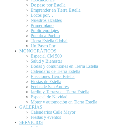
De paso por Estella
Emprender en Tierra Estella
Locos por…
Nuestros alcaldes
Primer plano
Publirreportajes
Pueblo a Pueblo
Tierra Estella Global
Un Paseo Por
MONOGRÁFICOS
Especial CM 500
Salud y Bienestar
Bodas y comuniones en Tierra Estella
Calendario de Tierra Estella
Elecciones Tierra Estella
Fiestas de Estella
Ferias de San Andrés
Jardín y Terraza en Tierra Estella
Especial de Navidad
Motor y automoción en Tierra Estella
GALERÍAS
Calendarios Calle Mayor
Fiestas y eventos
SERVICIOS