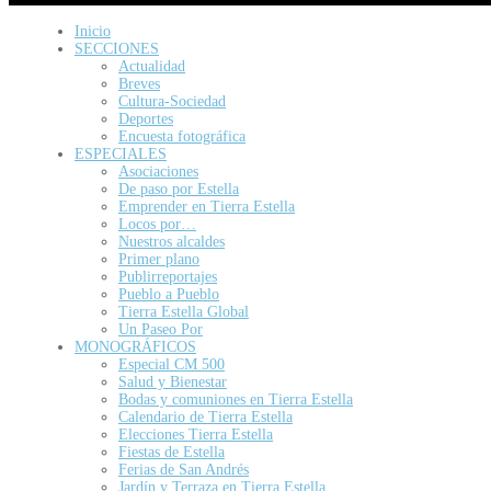
Inicio
SECCIONES
Actualidad
Breves
Cultura-Sociedad
Deportes
Encuesta fotográfica
ESPECIALES
Asociaciones
De paso por Estella
Emprender en Tierra Estella
Locos por…
Nuestros alcaldes
Primer plano
Publirreportajes
Pueblo a Pueblo
Tierra Estella Global
Un Paseo Por
MONOGRÁFICOS
Especial CM 500
Salud y Bienestar
Bodas y comuniones en Tierra Estella
Calendario de Tierra Estella
Elecciones Tierra Estella
Fiestas de Estella
Ferias de San Andrés
Jardín y Terraza en Tierra Estella