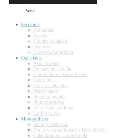
Secciones
Actualidad
Breves
Cultura-Sociedad
Deportes
Encuesta fotográfica
Especiales
Asociaciones
De paso por Estella
Emprender en Tierra Estella
Locos por…
Nuestros alcaldes
Primer plano
Pueblo a pueblo
Publirreportajes
Tierra Estella Global
Un Paseo Por
Monográficos
Salud y Bienestar
Bodas y comuniones en Tierra Estella
Calendario de Tierra Estella