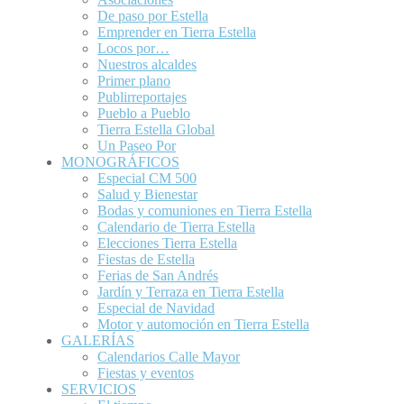
De paso por Estella
Emprender en Tierra Estella
Locos por…
Nuestros alcaldes
Primer plano
Publirreportajes
Pueblo a Pueblo
Tierra Estella Global
Un Paseo Por
MONOGRÁFICOS
Especial CM 500
Salud y Bienestar
Bodas y comuniones en Tierra Estella
Calendario de Tierra Estella
Elecciones Tierra Estella
Fiestas de Estella
Ferias de San Andrés
Jardín y Terraza en Tierra Estella
Especial de Navidad
Motor y automoción en Tierra Estella
GALERÍAS
Calendarios Calle Mayor
Fiestas y eventos
SERVICIOS