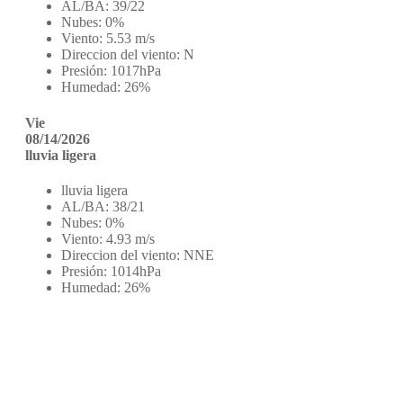
AL/BA:
39/22
Nubes:
0%
Viento:
5.53 m/s
Direccion del viento:
N
Presión:
1017hPa
Humedad:
26%
Vie
08/14/2026
lluvia ligera
lluvia ligera
AL/BA:
38/21
Nubes:
0%
Viento:
4.93 m/s
Direccion del viento:
NNE
Presión:
1014hPa
Humedad:
26%
Sobre nosotros
Edición online de la revista Calle Mayor. 30 años y más de
700 números de información local de Estella-Lizarra y
noticias de Tierra Estella (Navarra).