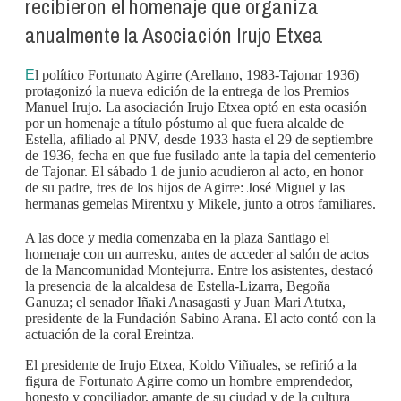
recibieron el homenaje que organiza
anualmente la Asociación Irujo Etxea
E
l político Fortunato Agirre (Arellano, 1983-Tajonar 1936)
protagonizó la nueva edición de la entrega de los Premios
Manuel Irujo. La asociación Irujo Etxea optó en esta ocasión
por un homenaje a título póstumo al que fuera alcalde de
Estella, afiliado al PNV, desde 1933 hasta el 29 de septiembre
de 1936, fecha en que fue fusilado ante la tapia del cementerio
de Tajonar. El sábado 1 de junio acudieron al acto, en honor
de su padre, tres de los hijos de Agirre: José Miguel y las
hermanas gemelas Mirentxu y Mikele, junto a otros familiares.
A las doce y media comenzaba en la plaza Santiago el
homenaje con un aurresku, antes de acceder al salón de actos
de la Mancomunidad Montejurra. Entre los asistentes, destacó
la presencia de la alcaldesa de Estella-Lizarra, Begoña
Ganuza; el senador Iñaki Anasagasti y Juan Mari Atutxa,
presidente de la Fundación Sabino Arana. El acto contó con la
actuación de la coral Ereintza.
El presidente de Irujo Etxea, Koldo Viñuales, se refirió a la
figura de Fortunato Agirre como un hombre emprendedor,
honesto y conciliador, amante de su ciudad y de la cultura