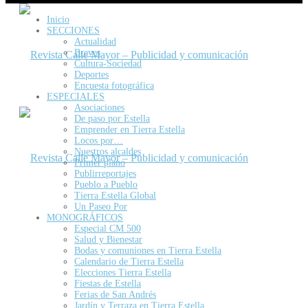
Inicio
SECCIONES
Actualidad
Breves
Cultura-Sociedad
Deportes
Encuesta fotográfica
ESPECIALES
Asociaciones
De paso por Estella
Emprender en Tierra Estella
Locos por…
Nuestros alcaldes
Primer plano
Publirreportajes
Pueblo a Pueblo
Tierra Estella Global
Un Paseo Por
MONOGRÁFICOS
Especial CM 500
Salud y Bienestar
Bodas y comuniones en Tierra Estella
Calendario de Tierra Estella
Elecciones Tierra Estella
Fiestas de Estella
Ferias de San Andrés
Jardín y Terraza en Tierra Estella