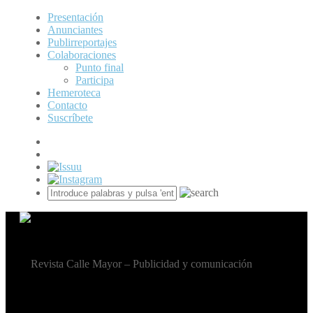
Presentación
Anunciantes
Publirreportajes
Colaboraciones
Punto final
Participa
Hemeroteca
Contacto
Suscríbete