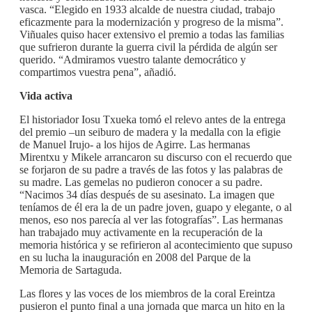
vasca. “Elegido en 1933 alcalde de nuestra ciudad, trabajo
eficazmente para la modernización y progreso de la misma”.
Viñuales quiso hacer extensivo el premio a todas las familias
que sufrieron durante la guerra civil la pérdida de algún ser
querido. “Admiramos vuestro talante democrático y
compartimos vuestra pena”, añadió.
Vida activa
El historiador Iosu Txueka tomó el relevo antes de la entrega
del premio –un seiburo de madera y la medalla con la efigie
de Manuel Irujo- a los hijos de Agirre. Las hermanas
Mirentxu y Mikele arrancaron su discurso con el recuerdo que
se forjaron de su padre a través de las fotos y las palabras de
su madre. Las gemelas no pudieron conocer a su padre.
“Nacimos 34 días después de su asesinato. La imagen que
teníamos de él era la de un padre joven, guapo y elegante, o al
menos, eso nos parecía al ver las fotografías”. Las hermanas
han trabajado muy activamente en la recuperación de la
memoria histórica y se refirieron al acontecimiento que supuso
en su lucha la inauguración en 2008 del Parque de la
Memoria de Sartaguda.
Las flores y las voces de los miembros de la coral Ereintza
pusieron el punto final a una jornada que marca un hito en la