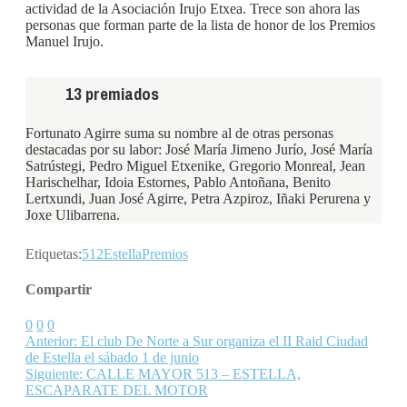
actividad de la Asociación Irujo Etxea. Trece son ahora las
personas que forman parte de la lista de honor de los Premios
Manuel Irujo.
13 premiados
Fortunato Agirre suma su nombre al de otras personas
destacadas por su labor: José María Jimeno Jurío, José María
Satrústegi, Pedro Miguel Etxenike, Gregorio Monreal, Jean
Harischelhar, Idoia Estornes, Pablo Antoñana, Benito
Lertxundi, Juan José Agirre, Petra Azpiroz, Iñaki Perurena y
Joxe Ulibarrena.
Etiquetas:
512
Estella
Premios
Compartir
0
0
0
Anterior:
El club De Norte a Sur organiza el II Raid Ciudad
de Estella el sábado 1 de junio
Siguiente:
CALLE MAYOR 513 – ESTELLA,
ESCAPARATE DEL MOTOR