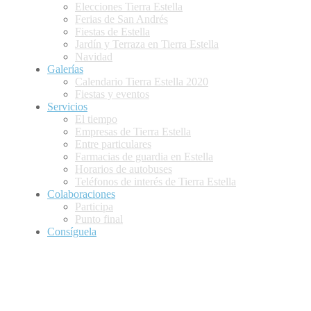
Elecciones Tierra Estella
Ferias de San Andrés
Fiestas de Estella
Jardín y Terraza en Tierra Estella
Navidad
Galerías
Calendario Tierra Estella 2020
Fiestas y eventos
Servicios
El tiempo
Empresas de Tierra Estella
Entre particulares
Farmacias de guardia en Estella
Horarios de autobuses
Teléfonos de interés de Tierra Estella
Colaboraciones
Participa
Punto final
Consíguela
Presentación
Anunciantes
Publirreportajes
Colaboraciones
Punto final