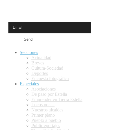
Newsletter
Receive the latest news from Calle Mayor
Secciones
Actualidad
Breves
Cultura-Sociedad
Deportes
Encuesta fotográfica
Especiales
Asociaciones
De paso por Estella
Emprender en Tierra Estella
Locos por…
Nuestros alcaldes
Primer plano
Pueblo a pueblo
Publirreportajes