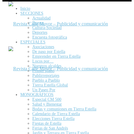
Inicio
SECCIONES
Actualidad
Breves
Cultura-Sociedad
Deportes
Encuesta fotográfica
ESPECIALES
Asociaciones
De paso por Estella
Emprender en Tierra Estella
Locos por…
Nuestros alcaldes
Primer plano
Publirreportajes
Pueblo a Pueblo
Tierra Estella Global
Un Paseo Por
MONOGRÁFICOS
Especial CM 500
Salud y Bienestar
Bodas y comuniones en Tierra Estella
Calendario de Tierra Estella
Elecciones Tierra Estella
Fiestas de Estella
Ferias de San Andrés
Jardín y Terraza en Tierra Estella