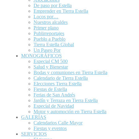
De paso por Estella
Emprender en Tierra Estella
Locos por…
Nuestros alcaldes
Primer plano
Publirreportajes
Pueblo a Pueblo
Tierra Estella Global
Un Paseo Por
MONOGRÁFICOS
Especial CM 500
Salud y Bienestar
Bodas y comuniones en Tierra Estella
Calendario de Tierra Estella
Elecciones Tierra Estella
Fiestas de Estella
Ferias de San Andrés
Jardín y Terraza en Tierra Estella
Especial de Navidad
Motor y automoción en Tierra Estella
GALERÍAS
Calendarios Calle Mayor
Fiestas y eventos
SERVICIOS