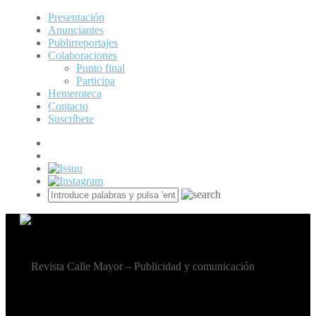
Presentación
Anunciantes
Publirreportajes
Colaboraciones
Punto final
Participa
Hemeroteca
Contacto
Suscríbete