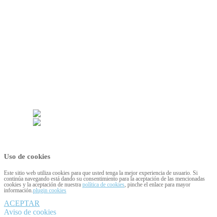
Presentación
Anunciantes
Publirreportajes
Colaboraciones
Punto final
Participa
Hemeroteca
Contacto
Suscríbete
Desarrollado por:
Uso de cookies
Este sitio web utiliza cookies para que usted tenga la mejor experiencia de usuario. Si
continúa navegando está dando su consentimiento para la aceptación de las mencionadas
cookies y la aceptación de nuestra
política de cookies
, pinche el enlace para mayor
información.
plugin cookies
ACEPTAR
Aviso de cookies