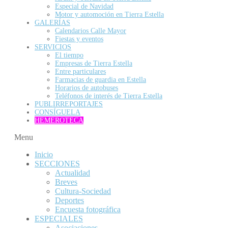
Especial de Navidad
Motor y automoción en Tierra Estella
GALERÍAS
Calendarios Calle Mayor
Fiestas y eventos
SERVICIOS
El tiempo
Empresas de Tierra Estella
Entre particulares
Farmacias de guardia en Estella
Horarios de autobuses
Teléfonos de interés de Tierra Estella
PUBLIRREPORTAJES
CONSÍGUELA
HEMEROTECA
Menu
Inicio
SECCIONES
Actualidad
Breves
Cultura-Sociedad
Deportes
Encuesta fotográfica
ESPECIALES
Asociaciones