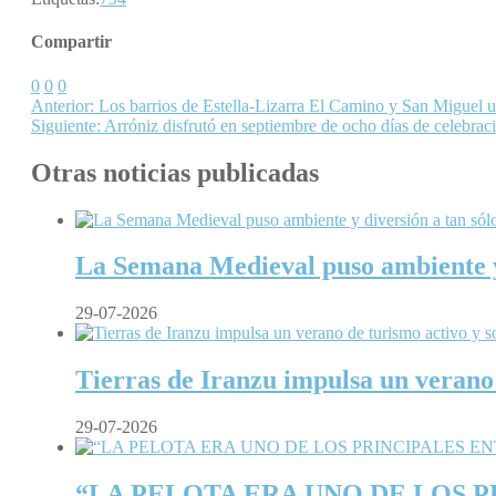
Compartir
0
0
0
Anterior:
Los barrios de Estella-Lizarra El Camino y San Miguel ult
Siguiente:
Arróniz disfrutó en septiembre de ocho días de celebrac
Otras noticias publicadas
La Semana Medieval puso ambiente y d
29-07-2026
Tierras de Iranzu impulsa un verano 
29-07-2026
“LA PELOTA ERA UNO DE LOS 