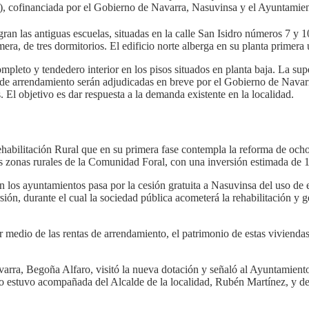
do), cofinanciada por el Gobierno de Navarra, Nasuvinsa y el Ayuntami
ran las antiguas escuelas, situadas en la calle San Isidro números 7 y 10
mera, de tres dormitorios. El edificio norte alberga en su planta primera
pleto y tendedero interior en los pisos situados en planta baja. La super
de arrendamiento serán adjudicadas en breve por el Gobierno de Navarra 
l objetivo es dar respuesta a la demanda existente en la localidad.
ehabilitación Rural que en su primera fase contempla la reforma de ocho
s zonas rurales de la Comunidad Foral, con una inversión estimada de 1
 los ayuntamientos pasa por la cesión gratuita a Nasuvinsa del uso de 
sión, durante el cual la sociedad pública acometerá la rehabilitación y g
 medio de las rentas de arrendamiento, el patrimonio de estas viviendas 
avarra, Begoña Alfaro, visitó la nueva dotación y señaló al Ayuntamient
faro estuvo acompañada del Alcalde de la localidad, Rubén Martínez, y d