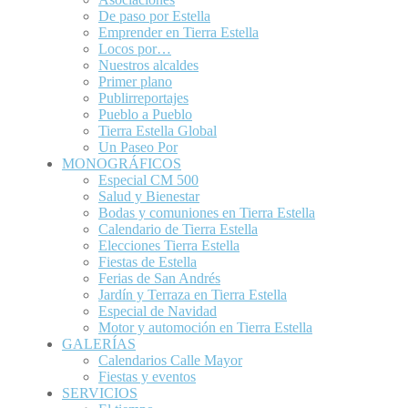
De paso por Estella
Emprender en Tierra Estella
Locos por…
Nuestros alcaldes
Primer plano
Publirreportajes
Pueblo a Pueblo
Tierra Estella Global
Un Paseo Por
MONOGRÁFICOS
Especial CM 500
Salud y Bienestar
Bodas y comuniones en Tierra Estella
Calendario de Tierra Estella
Elecciones Tierra Estella
Fiestas de Estella
Ferias de San Andrés
Jardín y Terraza en Tierra Estella
Especial de Navidad
Motor y automoción en Tierra Estella
GALERÍAS
Calendarios Calle Mayor
Fiestas y eventos
SERVICIOS