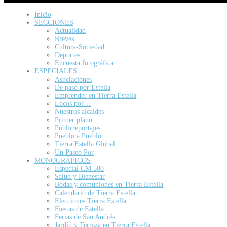
Inicio
SECCIONES
Actualidad
Breves
Cultura-Sociedad
Deportes
Encuesta fotográfica
ESPECIALES
Asociaciones
De paso por Estella
Emprender en Tierra Estella
Locos por…
Nuestros alcaldes
Primer plano
Publirreportajes
Pueblo a Pueblo
Tierra Estella Global
Un Paseo Por
MONOGRÁFICOS
Especial CM 500
Salud y Bienestar
Bodas y comuniones en Tierra Estella
Calendario de Tierra Estella
Elecciones Tierra Estella
Fiestas de Estella
Ferias de San Andrés
Jardín y Terraza en Tierra Estella