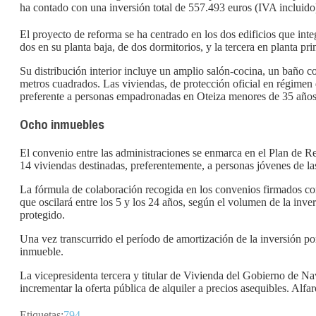
ha contado con una inversión total de 557.493 euros (IVA inclui
El proyecto de reforma se ha centrado en los dos edificios que integ
dos en su planta baja, de dos dormitorios, y la tercera en planta pri
Su distribución interior incluye un amplio salón-cocina, un baño com
metros cuadrados. Las viviendas, de protección oficial en régimen 
preferente a personas empadronadas en Oteiza menores de 35 años. E
Ocho inmuebles
El convenio entre las administraciones se enmarca en el Plan de R
14 viviendas destinadas, preferentemente, a personas jóvenes de la
La fórmula de colaboración recogida en los convenios firmados con
que oscilará entre los 5 y los 24 años, según el volumen de la inver
protegido.
Una vez transcurrido el período de amortización de la inversión por
inmueble.
La vicepresidenta tercera y titular de Vivienda del Gobierno de N
incrementar la oferta pública de alquiler a precios asequibles. Al
Etiquetas:
794