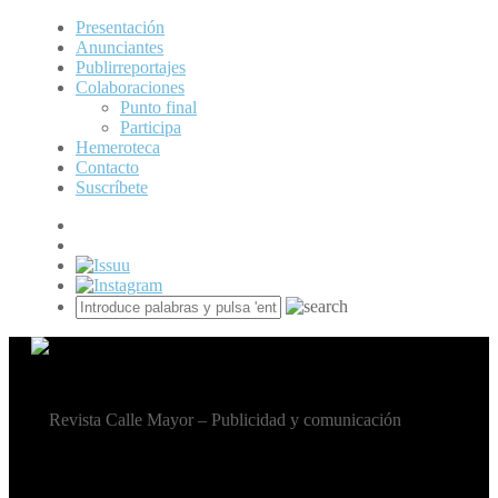
Presentación
Anunciantes
Publirreportajes
Colaboraciones
Punto final
Participa
Hemeroteca
Contacto
Suscríbete