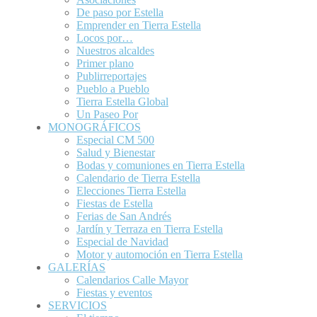
De paso por Estella
Emprender en Tierra Estella
Locos por…
Nuestros alcaldes
Primer plano
Publirreportajes
Pueblo a Pueblo
Tierra Estella Global
Un Paseo Por
MONOGRÁFICOS
Especial CM 500
Salud y Bienestar
Bodas y comuniones en Tierra Estella
Calendario de Tierra Estella
Elecciones Tierra Estella
Fiestas de Estella
Ferias de San Andrés
Jardín y Terraza en Tierra Estella
Especial de Navidad
Motor y automoción en Tierra Estella
GALERÍAS
Calendarios Calle Mayor
Fiestas y eventos
SERVICIOS