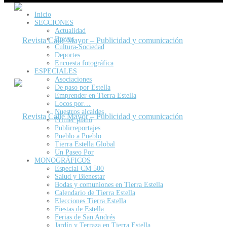
Inicio
SECCIONES
Actualidad
Breves
Cultura-Sociedad
Deportes
Encuesta fotográfica
ESPECIALES
Asociaciones
De paso por Estella
Emprender en Tierra Estella
Locos por…
Nuestros alcaldes
Primer plano
Publirreportajes
Pueblo a Pueblo
Tierra Estella Global
Un Paseo Por
MONOGRÁFICOS
Especial CM 500
Salud y Bienestar
Bodas y comuniones en Tierra Estella
Calendario de Tierra Estella
Elecciones Tierra Estella
Fiestas de Estella
Ferias de San Andrés
Jardín y Terraza en Tierra Estella