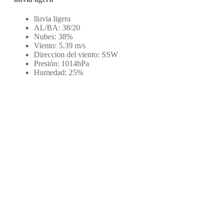
lluvia ligera
AL/BA:
38/20
Nubes:
38%
Viento:
5.39 m/s
Direccion del viento:
SSW
Presión:
1014hPa
Humedad:
25%
Sobre nosotros
Edición online de la revista Calle Mayor. 30 años y más de
700 números de información local de Estella-Lizarra y
noticias de Tierra Estella (Navarra).
Redes sociales
Galerías