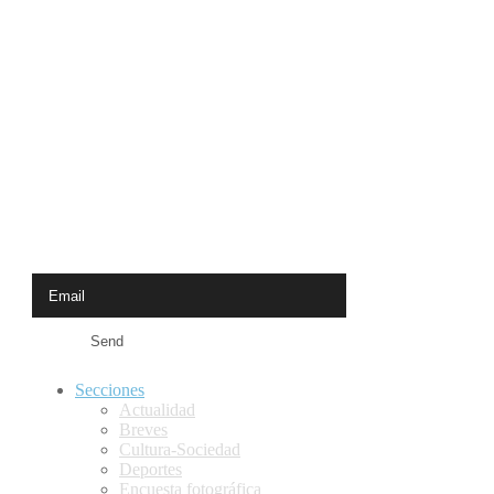
Newsletter
Receive the latest news from Calle Mayor
Secciones
Actualidad
Breves
Cultura-Sociedad
Deportes
Encuesta fotográfica