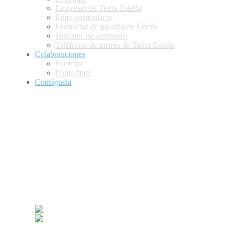
Empresas de Tierra Estella
Entre particulares
Farmacias de guardia en Estella
Horarios de autobuses
Teléfonos de interés de Tierra Estella
Colaboraciones
Participa
Punto final
Consíguela
Presentación
Anunciantes
Publirreportajes
Colaboraciones
Punto final
Participa
Hemeroteca
Contacto
Suscríbete